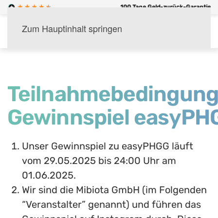
er Versand ab 60 €
100 Tage Geld-zurück-Garantie
Zum Hauptinhalt springen
Menü
Teilnahmebedingun
Gewinnspiel easyPH
Unser Gewinnspiel zu easyPHGG läuft
vom 29.05.2025 bis 24:00 Uhr am
01.06.2025.
Wir sind die Mibiota GmbH (im Folgenden
“Veranstalter” genannt) und führen das