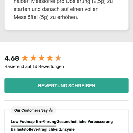
halben Messlöffel pro Dosierung (2,5g) zu
starten und danach auf einen vollen
Messlöffel (5g) zu erhöhen.
New content loaded
4.68
Basierend auf 19 Bewertungen
BEWERTUNG SCHREIBEN
Our Customers Say
Low Fodmap Ern®hrung
Gesundheitliche Verbesserung
Ballaststoffe
Verträglichkeit
Enzyme