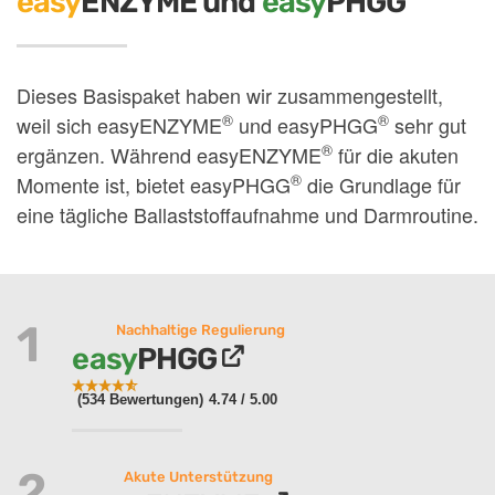
easy
ENZYME und
easy
PHGG
Dieses Basispaket haben wir zusammengestellt,
®
®
weil sich easyENZYME
und easyPHGG
sehr gut
®
ergänzen. Während easyENZYME
für die akuten
®
Momente ist, bietet easyPHGG
die Grundlage für
eine tägliche Ballaststoffaufnahme und Darmroutine.
1
Nachhaltige Regulierung
easy
PHGG
(534 Bewertungen)
4.74
/ 5.00
2
Akute Unterstützung