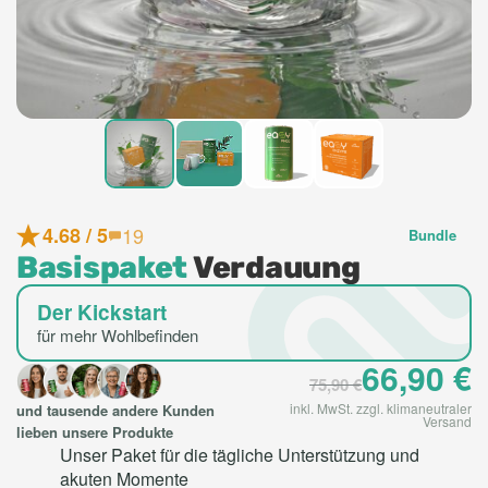
19
4.68 / 5
Bundle
Basispaket
Verdauung
Der Kickstart
für mehr Wohlbefinden
66,90
€
75,90
€
inkl. MwSt. zzgl. klimaneutraler
und tausende andere Kunden
Versand
lieben unsere Produkte
Unser Paket für die tägliche Unterstützung und
akuten Momente