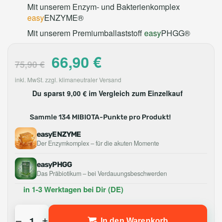
Mit unserem Enzym- und Bakterienkomplex
easy
ENZYME®
Mit unserem Premiumballaststoff
easy
PHGG®
66,90
€
75,90
€
inkl. MwSt. zzgl. klimaneutraler Versand
Du sparst
9,00 €
im Vergleich zum Einzelkauf
Sammle 134 MIBIOTA-Punkte pro Produkt!
easyENZYME
Der Enzymkomplex – für die akuten Momente
easyPHGG
Das Präbiotikum – bei Verdauungsbeschwerden
in 1-3 Werktagen bei Dir (DE)
–
+
In den Warenkorb