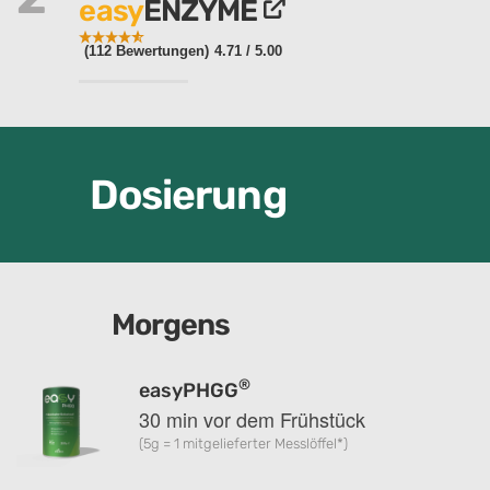
easy
ENZYME
(112 Bewertungen)
4.71
/ 5.00
Dosierung
Morgens
®
easyPHGG
30 min vor dem Frühstück
(5g = 1 mitgelieferter Messlöffel*)