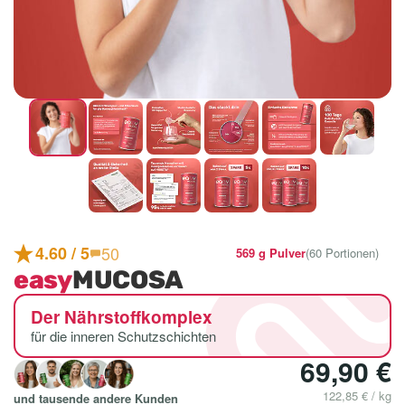
50
4.60 / 5
569 g Pulver
(60 Portionen)
easy
MUCOSA
Der Nährstoffkomplex
für die inneren Schutzschichten
69,90
€
122,85
€
/
kg
und tausende andere Kunden