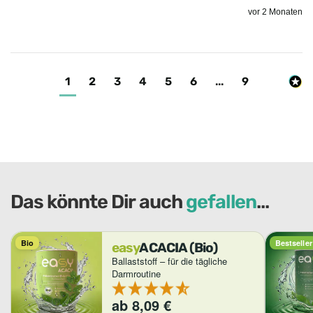
vor 2 Monaten
1
2
3
4
5
6
...
9
Das könnte Dir auch
gefallen
…
Bio
Bestseller
easy
ACACIA (Bio)
Ballaststoff – für die tägliche
Darmroutine
ab
8,09
€