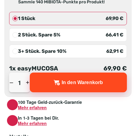
Sammle 140 MIBIOTA-Punkte pro Produkt!
1 Stück
69,90
€
2 Stück.
Spare 5%
66,41
€
3+ Stück.
Spare 10%
62,91
€
1
x
easyMUCOSA
69,90
€
–
+
In den Warenkorb
easyMUCOSA Menge
100 Tage Geld-zurück-Garantie
Mehr erfahren
In 1-3 Tagen bei Dir.
Mehr erfahren