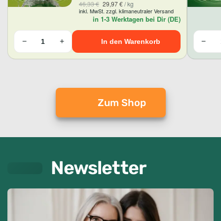
46,33
€
29,97
€
/
kg
inkl. MwSt. zzgl. klimaneutraler Versand
in 1-3 Werktagen bei Dir (DE)
−
+
−
In den Warenkorb
Zum Shop
Newsletter