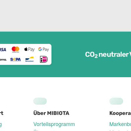
CO
neutraler 
2
rt
Über MIBIOTA
Koopera
g
Vorteilsprogramm
Markenbo