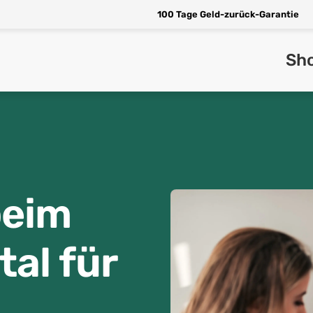
100 Tage Geld-zurück-Garantie
Sh
beim
tal für